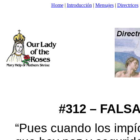
Home
|
Introducción
|
Mensajes
|
Directrices
#312 – FALS
“Pues cuando los impí